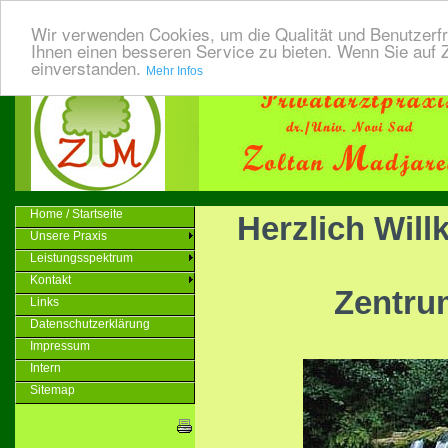
Wir verwenden Cookies, um die Qualität und Benutzerfr
Ihnen einen besseren Service zu bieten. Wenn Sie auf Z
einverstanden.
Mehr Infos
Home / Startseite
Herzlich Will
Unsere Praxis
Leistungsspektrum
Kontakt
Zentru
Links
Datenschutzerklärung
Impressum
Intern
Sitemap