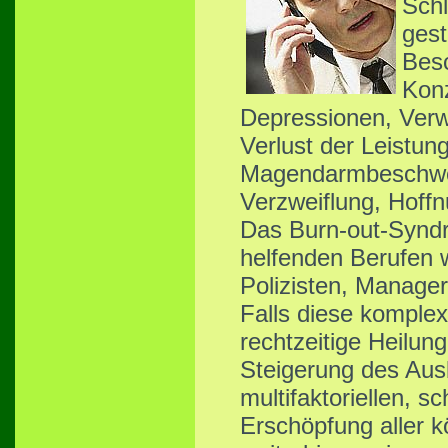
Schl
gest
Besc
Konz
Depressionen, Verw
Verlust der Leistung
Magendarmbeschwer
Verzweiflung, Hoff
Das Burn-out-Syndr
helfenden Berufen w
Polizisten, Manager
Falls diese komplex
rechtzeitige Heilun
Steigerung des Aus
multifaktoriellen, s
Erschöpfung aller k