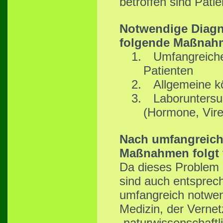
betroffen sind Pati
Notwendige Diagno
folgende Maßnah
1.
Umfangreiche
Patienten
2.
Allgemeine k
3.
Laboruntersu
(Hormone, Vire
Nach umfangreich
Maßnahmen folgt 
Da dieses Problem d
sind auch entsprec
umfangreich notwend
Medizin, der Verne
„naturwissenschaftl