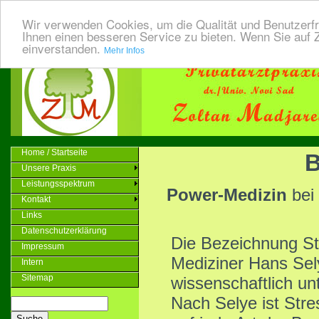
Wir verwenden Cookies, um die Qualität und Benutzerfr
Ihnen einen besseren Service zu bieten. Wenn Sie auf Z
einverstanden.
Mehr Infos
Home / Startseite
B
Unsere Praxis
Leistungsspektrum
Power-Medizin
be
Kontakt
Links
Datenschutzerklärung
Die Bezeichnung S
Impressum
Mediziner Hans Sel
Intern
Sitemap
wissenschaftlich un
Nach Selye ist Stre