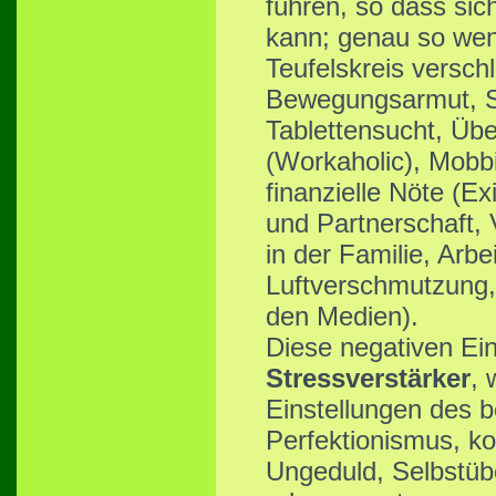
führen, so dass si
kann; genau so wen
Teufelskreis versch
Bewegungsarmut, Sc
Tablettensucht, Üb
(Workaholic), Mobb
finanzielle Nöte (E
und Partnerschaft, 
in der Familie, Arbe
Luftverschmutzung, 
den Medien).
Diese negativen Ein
Stressverstärker
, 
Einstellungen des 
Perfektionismus, ko
Ungeduld, Selbstüb