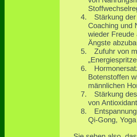
Stoffwechselre
4.
Stärkung der
Coaching und 
wieder Freude a
Ängste abzubau
5.
Zufuhr von m
„Energiespritz
6.
Hormonersatz
Botenstoffen w
männlichen Hor
7.
Stärkung des
von Antioxidant
8.
Entspannungs
Qi-Gong, Yoga 
Sie sehen also, dass