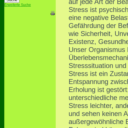
auf jede Art der B
Erweiterte Suche
Stress ist psychis
eine negative Belast
Gefährdung der Bef
wie
Sicherheit, Unv
Existenz, Gesundhei
Unser Organismus h
Überlebensmechani
Stresssituation un
Stress ist ein Zust
Entspannung zwis
Erholung ist gestört
unterschiedliche m
Stress leichter, an
und sehen keinen A
außergewöhnliche B