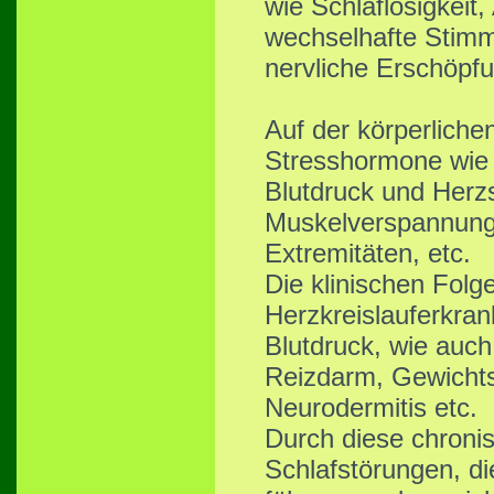
wie Schlaflosigkeit
wechselhafte Stimmu
nervliche Erschöpfu
Auf der körperlich
Stresshormone wie C
Blutdruck und Herzs
Muskelverspannung
Extremitäten, etc.
Die klinischen Folg
Herzkreislauferkran
Blutdruck, wie auc
Reizdarm, Gewicht
Neurodermitis etc.
Durch diese chroni
Schlafstörungen, di