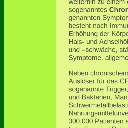
weiterhin zu einem
sogenanntes
Chron
genannten Symptome
besteht noch Immun
Erhöhung der Körpe
Hals- und Achselhö
und –schwäche, stä
Symptome, allgemein
Neben chronischem
Auslöser für das C
sogenannte Trigger,
und Bakterien, Man
Schwermetallbelas
Nahrungsmittelunver
300.000 Patienten