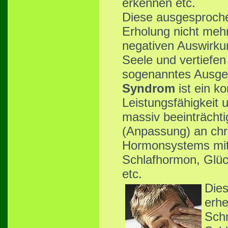
erkennen etc.
Diese ausgesproche
Erholung nicht mehr 
negativen Auswirku
Seele und vertiefen
sogenanntes Ausge
Syndrom
ist ein k
Leistungsfähigkeit 
massiv beeinträchti
(Anpassung) an chr
Hormonsystems mit 
Schlafhormon, Glü
etc.
Dies
erhe
Sch