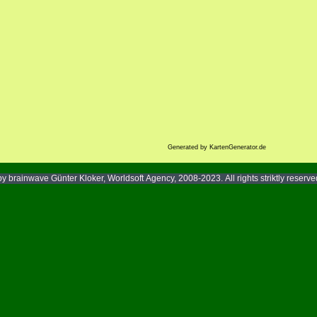
Generated by KartenGenerator.de
y brainwave Günter Kloker, Worldsoft Agency, 2008-2023. All rights striktly reserv